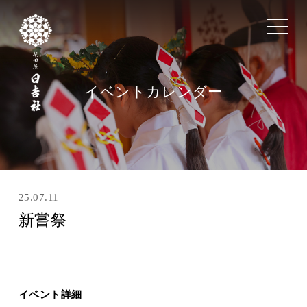
toggle
navigat
イベントカレンダー
25.07.11
新嘗祭
イベント詳細