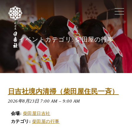
toggle
navigat
イベントカテゴリ:
柴田屋の行事
日吉社境内清掃（柴田屋住民一斉）
2026年8月23日 7:00 AM
–
9:00 AM
会場:
柴田屋日吉社
カテゴリ:
柴田屋の行事