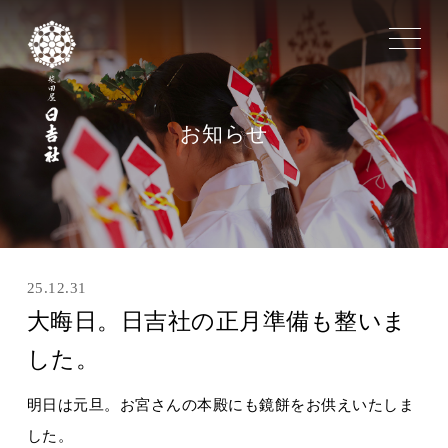
toggle
navigat
お知らせ
25.12.31
大晦日。日吉社の正月準備も整いま
した。
明日は元旦。お宮さんの本殿にも鏡餅をお供えいたしま
した。